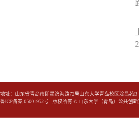
地址：山东省青岛市即墨滨海路72号山东大学青岛校区淦昌苑B 邮编：266237 
鲁ICP备案 05001952号 版权所有 © 山东大学（青岛）公